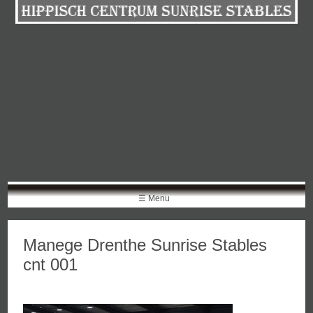
Skip
to
content
☰ Menu
Manege Drenthe Sunrise Stables
cnt 001