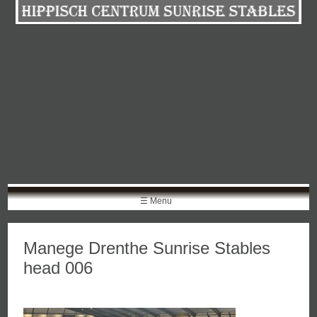
Skip
to
content
☰ Menu
Manege Drenthe Sunrise Stables
head 006