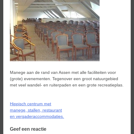
Manege aan de rand van Assen met alle faciliteiten voor
(grote) evenementen. Tegenover een groot natuurgebied
met veel wandel- en ruiterpaden en een grote recreatieplas.
Bericht
Hippisch centrum met
navigatie
manege, stallen, restaurant
en vergaderaccommodaties.
Geef een reactie