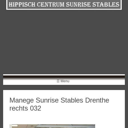
Skip
to
content
☰ Menu
Manege Sunrise Stables Drenthe
rechts 032