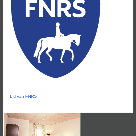
Bericht
Lid van FNRS
navigatie