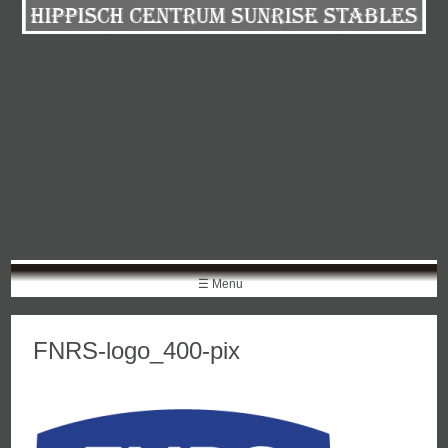
Skip
to
content
☰ Menu
FNRS-logo_400-pix