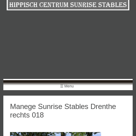
Skip
to
content
☰ Menu
Manege Sunrise Stables Drenthe
rechts 018