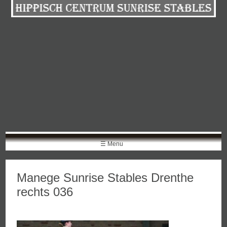
Skip
to
content
☰ Menu
Manege Sunrise Stables Drenthe
rechts 036