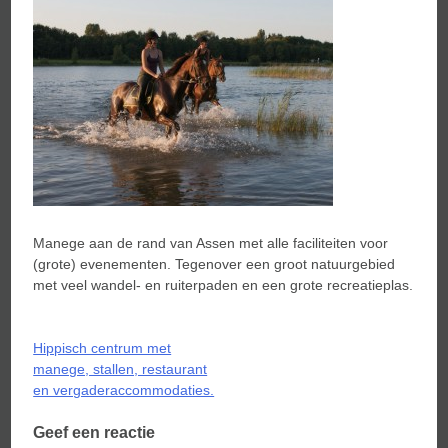
Manege aan de rand van Assen met alle faciliteiten voor
(grote) evenementen. Tegenover een groot natuurgebied
met veel wandel- en ruiterpaden en een grote recreatieplas.
Bericht
Hippisch centrum met
navigatie
manege, stallen, restaurant
en vergaderaccommodaties.
Geef een reactie