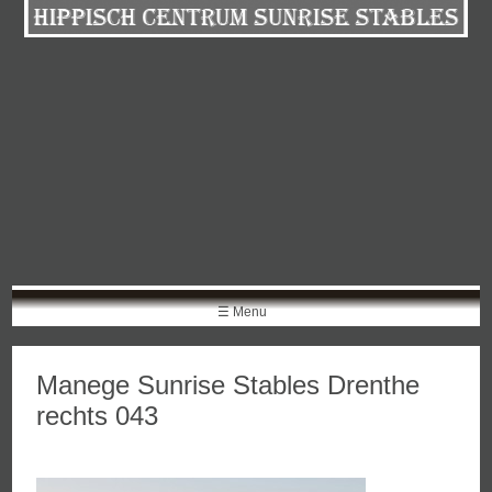
Skip
to
content
☰ Menu
Manege Sunrise Stables Drenthe
rechts 043